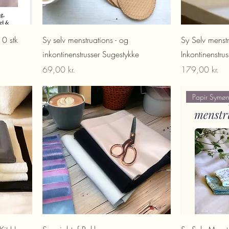
10 stk
Sy selv menstruations - og
Sy Selv menstr
inkontinenstrusser Sugestykke
Inkontinenstrus
Pris
Pris
69,00 kr.
179,00 kr.
Papir Symøn