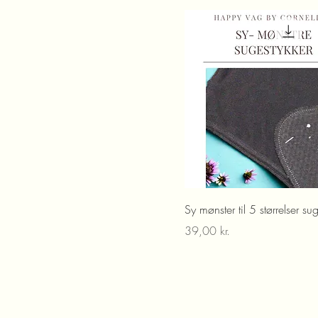
5XL-6XL
G-streng 15 cm
L-XL
Medium
S-M
Small
Sy mønster til 5 størrelser su
Pris
39,00 kr.