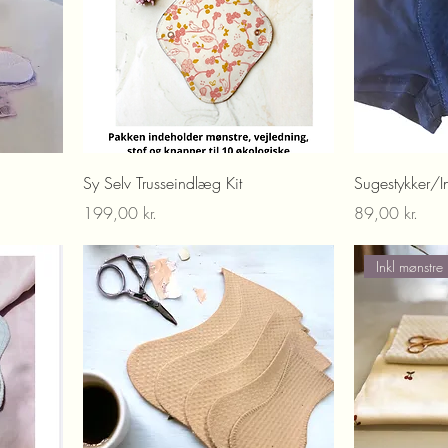
Sy Selv Trusseindlæg Kit
Sugestykker/In
Pris
Pris
199,00 kr.
89,00 kr.
Inkl mønstre