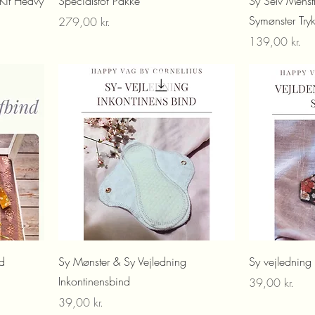
 Kit Heavy
Specialstof Pakke
Sy Selv Menstr
Symønster Try
Pris
279,00 kr.
Pris
139,00 kr.
nd
Sy Mønster & Sy Vejledning
Sy vejledning 
Inkontinensbind
Pris
39,00 kr.
Pris
39,00 kr.