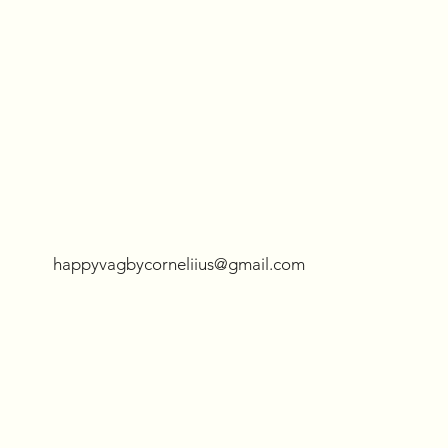
happyvagbycorneliius@gmail.com