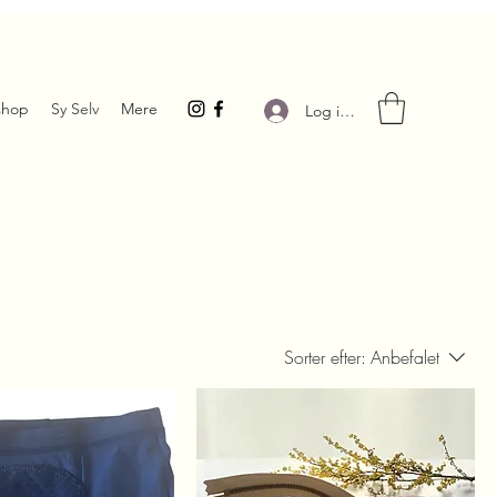
hop
Sy Selv
Mere
Log ind
Sorter efter:
Anbefalet