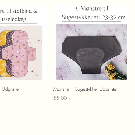
 Udprintet
Mønstre til Sugestykker Udprintet
Pris
55,00 kr.