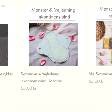
gestykker
Symønster + Vejledning
Alle Symønstre
Inkontinensbind Udprintet
Pris
55,00 kr.
Pris
55,00 kr.