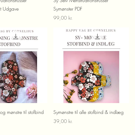
uationstrusser
Sy Selv Menstruationstrusser
kt Udgave
Symønster PDF
Pris
99,00 kr.
og mønstre til stofbind
Symønstre til alle stofbind & indlæg
Pris
39,00 kr.