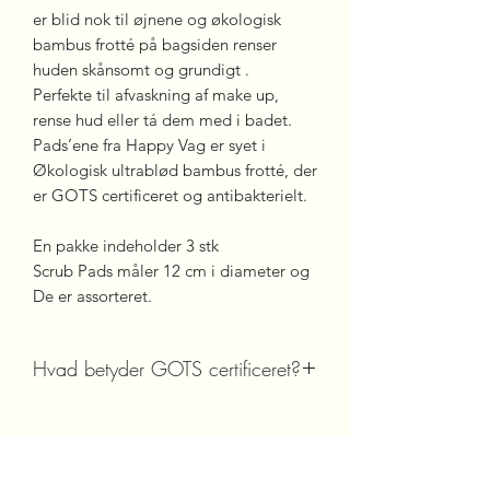
er blid nok til øjnene og økologisk
bambus frotté på bagsiden renser
huden skånsomt og grundigt .
Perfekte til afvaskning af make up,
rense hud eller tá dem med i badet.
Pads’ene fra Happy Vag er syet i
Økologisk ultrablød bambus frotté, der
er GOTS certificeret og antibakterielt.
En pakke indeholder 3 stk
Scrub Pads måler 12 cm i diameter og
De er assorteret.
Hvad betyder GOTS certificeret?
GOTS Mærket giver dine produkter en
troværdig garanti for en miljømæssigt
og socialt ansvarlig
produktion gennemhele