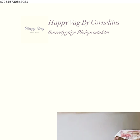
479545730548981
Happy Vag By Corneliius
Bæredygtige Plejeprodukter
​