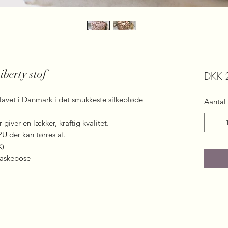
iberty stof
DKK 
avet i Danmark i det smukkeste silkebløde
Aantal
r giver en lækker, kraftig kvalitet.
U der kan tørres af.
K)
vaskepose