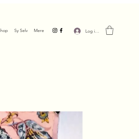
hop
Sy Selv
Mere
Log ind