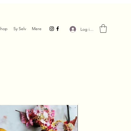
hop
Sy Selv
Mere
Log ind