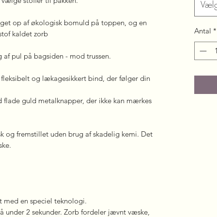
ælge stoffer til pakken.
Væl
get op af økologisk bomuld på toppen, og en
Antal
*
tof kaldet zorb
g af pul på bagsiden - mod trussen.
fleksibelt og lækagesikkert bind, der følger din
d flade guld metalknapper, der ikke kan mærkes
k og fremstillet uden brug af skadelig kemi. Det
ske.
et med en speciel teknologi.
på under 2 sekunder. Zorb fordeler jævnt væske,