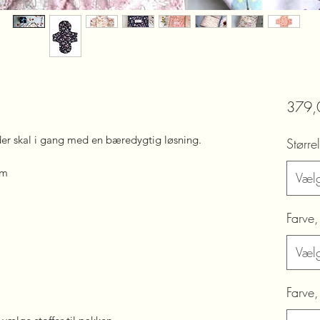
379,0
der skal i gang med en bæredygtig løsning.
Større
cm
Væl
Farve
Væl
Farve