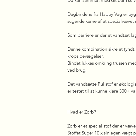
Du kan sammen med dit barn selv v
Dagbindene fra Happy Vag er byg
sugende kerne af et specialvævet s
Som barriere er der et vandtæt la
Denne kombination sikre et tyndt, 
krops bevægelser.
Bindet lukkes omkring trussen me
ved brug.
Det vandtætte Pul stof er økologis
er testet til at kunne klare 300+ va
Hvad er Zorb?
Zorb er et special stof der er væv
Stoffet Suger 10 x sin egen vægt 