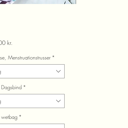
Pris
0 kr.
lse, Menstruationstrusser
*
g
, Dagsbind
*
g
, wetbag
*