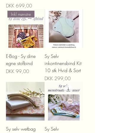
Prijs
DKK 699,00
Inkl mønstre
E-Bog - Sy dine
Sy Selv
egne stofbind
inkontinensbind Kit
10 stk Hvid & Sort
Prijs
DKK 99,00
Prijs
DKK 299,00
Sy selv wetbag
Sy Selv