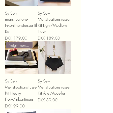
Sy Selv
Sy Selv
menstruations-
Menstruationstrusser
Inkontinenstrusser til
Kit Light/Medium
Børn
Flow
Prijs
Prijs
DKK 179,00
DKK 189,00
Valgfri mønstre
Sy Selv
Sy Selv
Menstruationstrusser
Menstruationstrusser
Kit Heavy
Kit Alle Modeller
Flow/Inkontinens
Prijs
DKK 89,00
Prijs
DKK 99,00