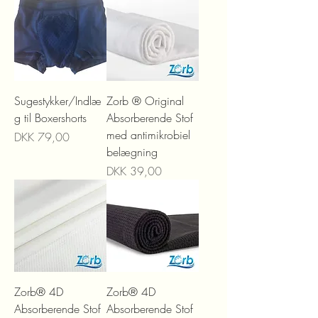
Sugestykker/Indlæ
Zorb ® Original
g til Boxershorts
Absorberende Stof
med antimikrobiel
Prijs
DKK 79,00
belægning
Prijs
DKK 39,00
Zorb® 4D
Zorb® 4D
Absorberende Stof
Absorberende Stof