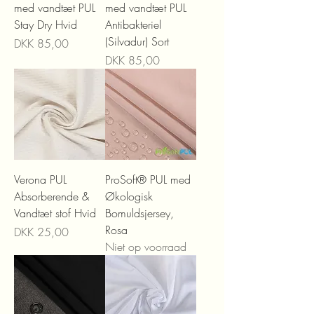
med vandtæt PUL
med vandtæt PUL
Stay Dry Hvid
Antibakteriel
(Silvadur) Sort
Prijs
DKK 85,00
Prijs
DKK 85,00
Verona PUL
ProSoft® PUL med
Absorberende &
Økologisk
Vandtæt stof Hvid
Bomuldsjersey,
Rosa
Prijs
DKK 25,00
Niet op voorraad