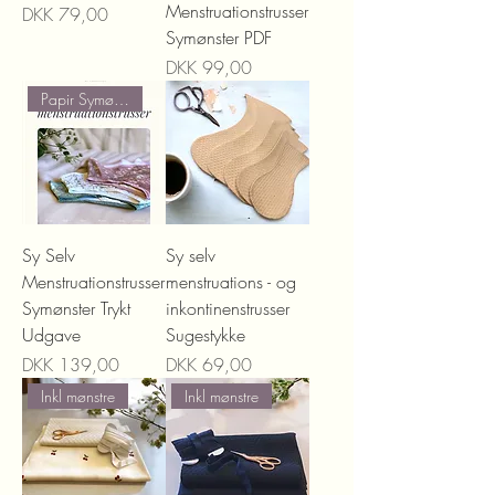
Menstruationstrusser
Prijs
DKK 79,00
Symønster PDF
Prijs
DKK 99,00
Papir Symønster
Sy Selv
Sy selv
Menstruationstrusser
menstruations - og
Symønster Trykt
inkontinenstrusser
Udgave
Sugestykke
Prijs
Prijs
DKK 139,00
DKK 69,00
Inkl mønstre
Inkl mønstre