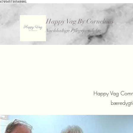
479545730548981
Happy Vag By Corneliius
Nachhaltige Pflegeprodukte
Happy Vag Communi
bæredygti