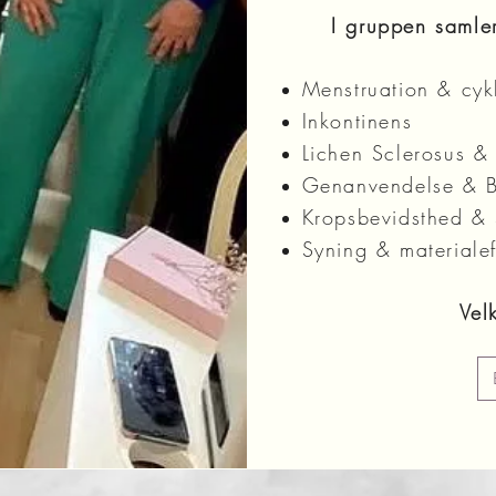
I gruppen samler
Menstruation & cykl
Inkontinens
Lichen Sclerosus &
Genanvendelse & 
Kropsbevidsthed &
Syning & materialef
Vel