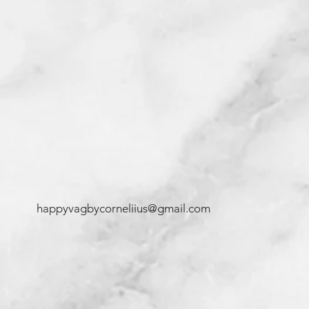
happyvagbycorneliius@gmail.com