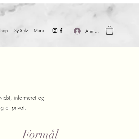
hop
Sy Selv
Mere
Anmelden
idst, informeret og
g er privat.
Formål