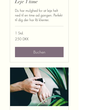
Leje 1 time
Du har mulghed for at leje helt
ned til en time ad gangen. Perfekt
til dig der har få klienter.
1 Std.
250
250 DKK
Dänische
Kronen
Buchen