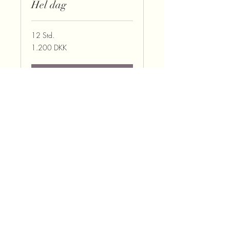
Hel dag
12 Std.
1.200
1.200 DKK
Dänische
Kronen
Buchen
Bliv medlem
happyvagbycorneliius@gmail.com