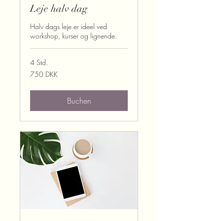
Leje halv dag
Halv dags leje er ideel ved
workshop, kurser og lignende.
4 Std.
750
750 DKK
Dänische
Kronen
Buchen