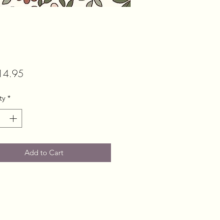
Price
14.95
ty
*
Add to Cart