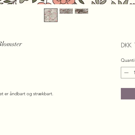
Blomster
DKK 
Quanti
det er åndbart og strækbart.