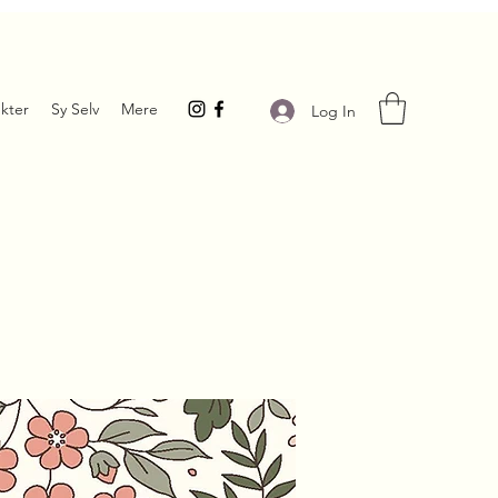
kter
Sy Selv
Mere
Log In