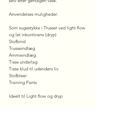
selv efter gentagen vask.
Anvendelses muligheder:
Som sugestykke i Trusser ved light flow
og let inkontinens (dryp)
Stofbind
Trusseindlæg
Ammeindlæg
Tisse underlag
Tisse klud til udendørs liv
Stofbleer
Training Pants
Ideelt til Light flow og dryp
Ved inkontinens og Heavy flow
anbefales det at bruge Zorb 4D
Bredde: 150 cm