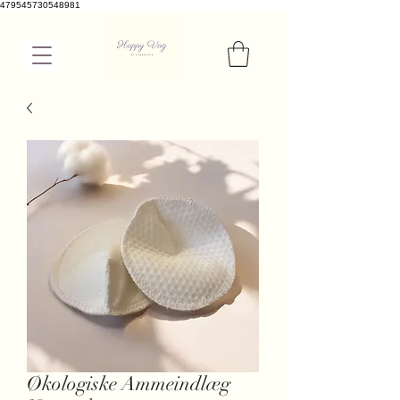
479545730548981
Økologiske Ammeindlæg