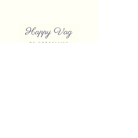
Bliv medlem
happyvagbycorneliius@gmail.com
CVR:
43094831
2026 © Happy Vag By Corneliius