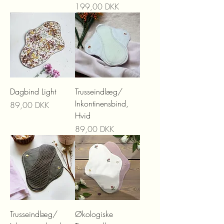
Precio
199,00 DKK
Dagbind Light
Trusseindlæg/
Inkontinensbind,
Precio
89,00 DKK
Hvid
Precio
89,00 DKK
Trusseindlæg/
Økologiske