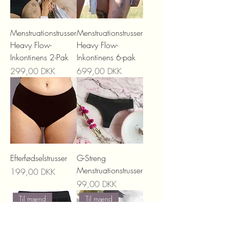
Menstruationstrusser
Menstruationstrusser
Heavy Flow-
Heavy Flow-
Inkontinens 2-Pak
Inkontinens 6-pak
Precio
Precio
299,00 DKK
699,00 DKK
Efterfødselstrusser
G-Streng
Menstruationstrusser
Precio
199,00 DKK
Precio
99,00 DKK
Til mænd
Til mænd