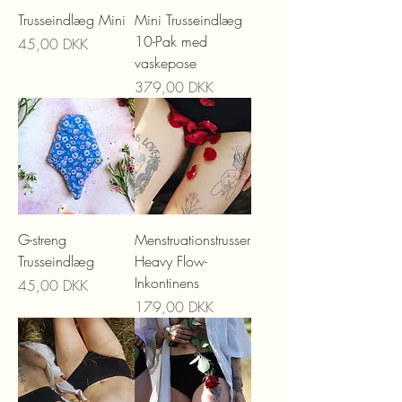
Trusseindlæg Mini
Mini Trusseindlæg
10-Pak med
Precio
45,00 DKK
vaskepose
Precio
379,00 DKK
G-streng
Menstruationstrusser
Trusseindlæg
Heavy Flow-
Inkontinens
Precio
45,00 DKK
Precio
179,00 DKK