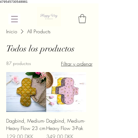
479545730548981
Inicio
All Products
Todos los productos
87 productos
Filtrar y ordenar
Dagbind, Medium-
Dagbind, Medium-
Heavy Flow 23 cm
Heavy Flow 3-Pak
Precio
Precio
129,00 DKK
349,00 DKK