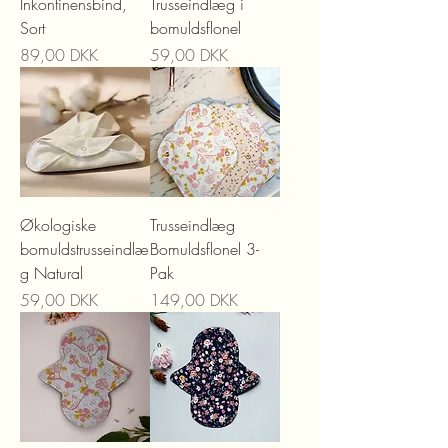
Inkontinensbind,
Trusseindlæg i
Sort
bomuldsflonel
Precio
Precio
89,00 DKK
59,00 DKK
Økologiske
Trusseindlæg
bomuldstrusseindlæ
Bomuldsflonel 3-
g Natural
Pak
Precio
Precio
59,00 DKK
149,00 DKK