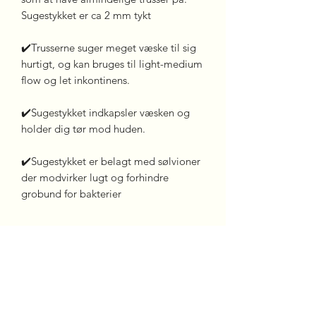
Sugestykket er ca 2 mm tykt
✔️Trusserne suger meget væske til sig
hurtigt, og kan bruges til light-medium
flow og let inkontinens.
✔️Sugestykket indkapsler væsken og
holder dig tør mod huden.
✔️Sugestykket er belagt med sølvioner
der modvirker lugt og forhindre
grobund for bakterier
Opbevaring og vask
Trusserne fra Happy Vag kan vaskes på
Størrelsesguide
op til 60 grader. Brug gerne en
vaskepose for at skåne syninger, så
Størrelses Guide: