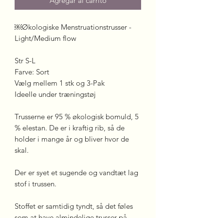
Agregar al carrito
￼Økologiske Menstruationstrusser -
Light/Medium flow
Str S-L
Farve: Sort
Vælg mellem 1 stk og 3-Pak
Ideelle under træningstøj
Trusserne er 95 % økologisk bomuld, 5
% elestan. De er i kraftig rib, så de
holder i mange år og bliver hvor de
skal.
Der er syet et sugende og vandtæt lag
stof i trussen.
Stoffet er samtidig tyndt, så det føles
som at have almindelige trusser på.