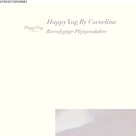
479545730548981
Happy Vag By Corneliius
Bæredygtige Plejeprodukter
​