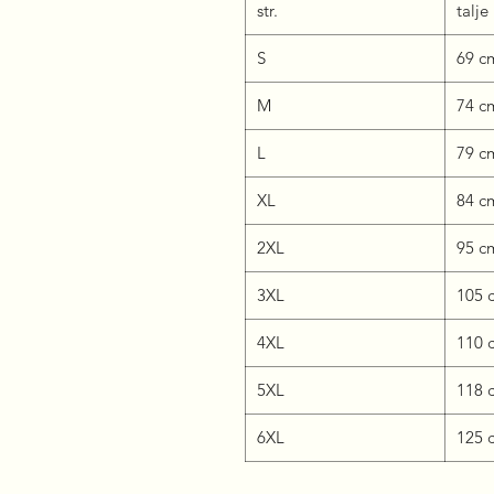
str.
talje
S
69 
M
74 
L
79 
XL
84 
2XL
95 
3XL
105
4XL
110
5XL
118
6XL
125