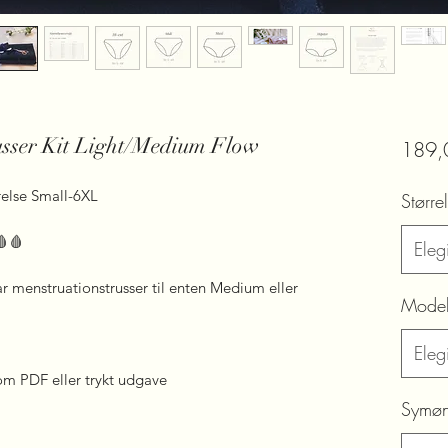
usser Kit Light/Medium Flow
189,
relse Small-6XL
Større
🩸🩸
Elegi
 par menstruationstrusser til enten Medium eller
Mode
Elegi
om PDF eller trykt udgave
Symøn