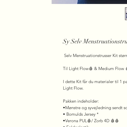
Sy Selv Menstruationstr
Selv Menstruationstrusser Kit stør
Til Light Flow🩸 & Medium Flow 
I dette Kit får du materialer til 1
Light Flow.
Pakken indeholder:
•Mønstre og syvejledning sendt s
• Bomulds Jersey *
•Verona PUL🩸/ Zorb 4D 🩸🩸