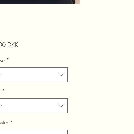
Precio
00 DKK
lse
*
r
l
*
r
stre
*