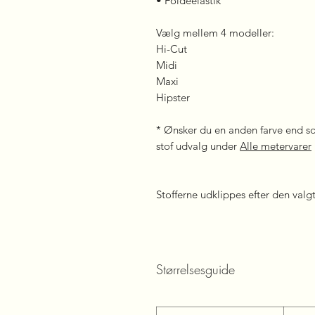
• Foldeelastik
Vælg mellem 4 modeller:
Hi-Cut
Midi
Maxi
Hipster
* Ønsker du en anden farve end sor
stof udvalg under
Alle metervarer
Stofferne udklippes efter den valg
Størrelsesguide