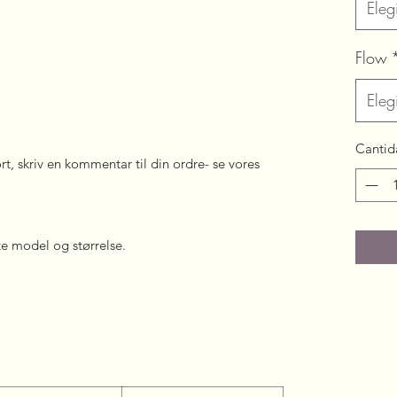
Elegi
Flow
Elegi
Cantid
t, skriv en kommentar til din ordre- se vores
te model og størrelse.