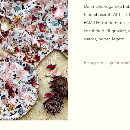
Danmarks veganske baby
Plantebaseret! ALT T
FAMILIE; modermælksers
kosttilskud (til gravide,
snacks, bøger, legetøj..
Besøg deres hjemmesid