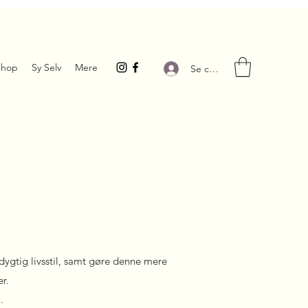
hop
Sy Selv
Mere
Se connecter
gtig livsstil, samt gøre denne mere
r.
.