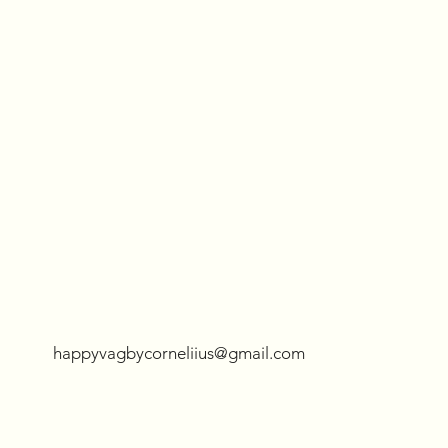
happyvagbycorneliius@gmail.com