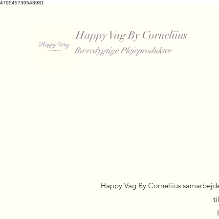
479545730548981
Happy Vag By Corneliius
Bæredygtige Plejeprodukter
​
Happy Vag By Corneliius samarbejde
t