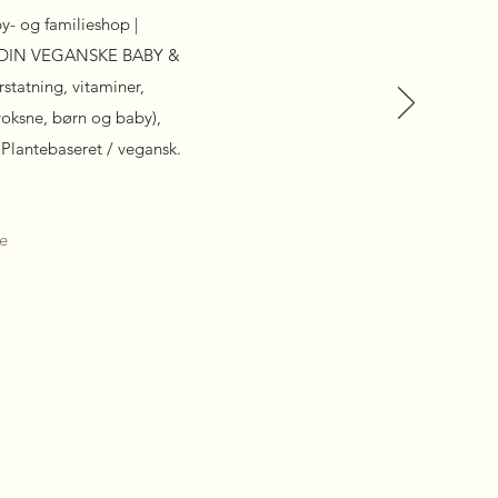
- og familieshop |
IL DIN VEGANSKE BABY &
tatning, vitaminer,
 voksne, børn og baby),
. Plantebaseret / vegansk.
e