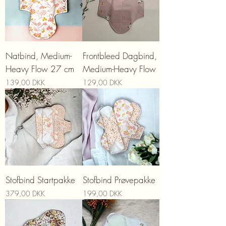
Natbind, Medium-
Frontbleed Dagbind,
Heavy Flow 27 cm
Medium-Heavy Flow
Prix
Prix
139,00 DKK
129,00 DKK
Stofbind Startpakke
Stofbind Prøvepakke
Prix
Prix
379,00 DKK
199,00 DKK