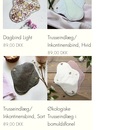
Dagbind Light
Trusseindlæg/
Inkontinensbind, Hvid
Prix
89,00 DKK
Prix
89,00 DKK
Trusseindlæg/
Økologiske
Inkontinensbind, Sort
Trusseindlæg i
bomuldsflonel
Prix
89,00 DKK