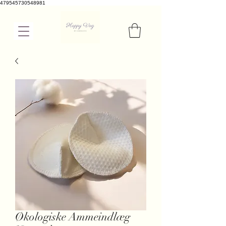
479545730548981
Økologiske Ammeindlæg