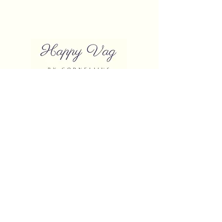
Bliv medlem
happyvagbycorneliius@gmail.com
CVR:
43094831
2026 © Happy Vag By Corneliius