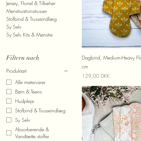
Jersey, Flonel & Tilbehør
Menstruationstrusser
Stofbind & Trusseindlæg
Sy Selv
Sy Selv Kits & Mønstre
Filtern nach
Dagbind, Medium-Heavy F
cm
Produktart
Preis
129,00 DKK
Alle metervarer
Børn & Teens
Hudpleje
Stofbind & Trusseindlæg
Sy Selv
Absorberende &
Vandtætte stoffer