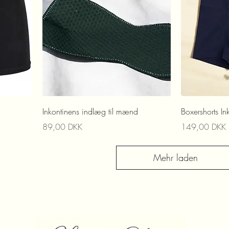
Inkontinens indlæg til mænd
Boxershorts In
Preis
Preis
89,00 DKK
149,00 DKK
Mehr laden