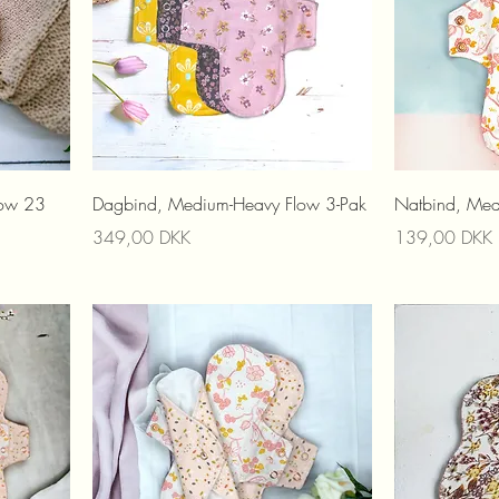
low 23
Dagbind, Medium-Heavy Flow 3-Pak
Natbind, Me
Preis
Preis
349,00 DKK
139,00 DKK