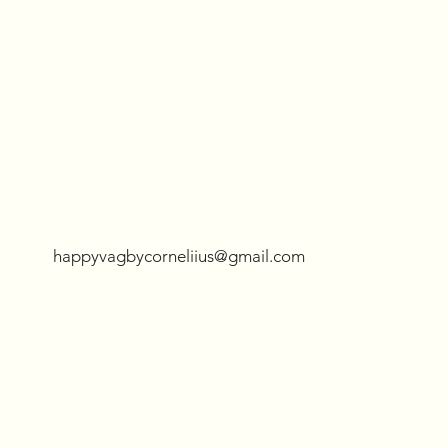
S-M
Small
XLarge
XXLarge
XXXLarge
happyvagbycorneliius@gmail.com