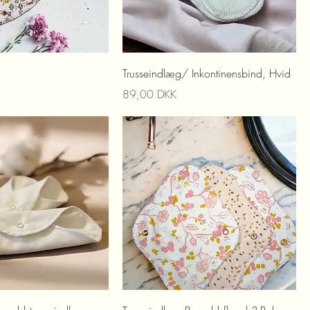
Trusseindlæg/ Inkontinensbind, Hvid
Preis
89,00 DKK