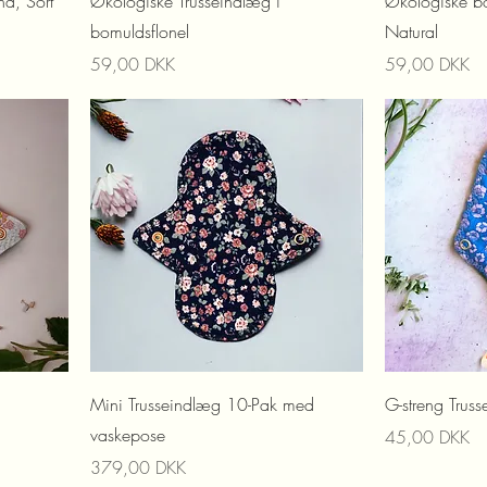
nd, Sort
Økologiske Trusseindlæg i
Økologiske b
bomuldsflonel
Natural
Preis
Preis
59,00 DKK
59,00 DKK
Mini Trusseindlæg 10-Pak med
G-streng Trus
vaskepose
Preis
45,00 DKK
Preis
379,00 DKK