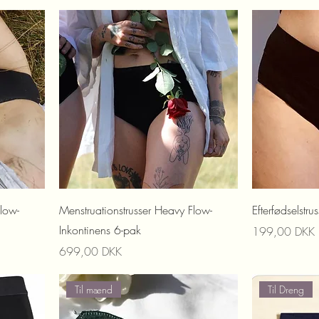
Flow-
Menstruationstrusser Heavy Flow-
Efterfødselstrus
Inkontinens 6-pak
Preis
199,00 DKK
Preis
699,00 DKK
Til mænd
Til Dreng