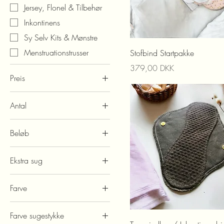
Jersey, Flonel & Tilbehør
Inkontinens
Sy Selv Kits & Mønstre
Menstruationstrusser
Stofbind Startpakke
Preis
379,00 DKK
Preis
Antal
8 DKK
699 DKK
1 stk
Beløb
3 pak
100
5 pak
Ekstra sug
200
Ja tak, en ekstra kerne
300
Farve
zorb
400
Nej tak
Blandet
500
Farve sugestykke
Blå