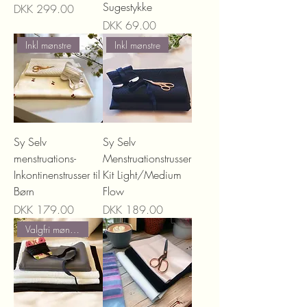
Sugestykke
Price
DKK 299.00
Price
DKK 69.00
Inkl mønstre
Inkl mønstre
Sy Selv
Sy Selv
menstruations-
Menstruationstrusser
Inkontinenstrusser til
Kit Light/Medium
Børn
Flow
Price
Price
DKK 179.00
DKK 189.00
Valgfri mønstre