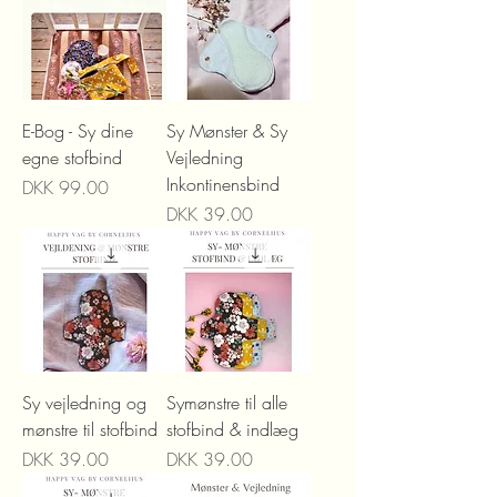
E-Bog - Sy dine
Sy Mønster & Sy
egne stofbind
Vejledning
Inkontinensbind
Price
DKK 99.00
Price
DKK 39.00
Sy vejledning og
Symønstre til alle
mønstre til stofbind
stofbind & indlæg
Price
Price
DKK 39.00
DKK 39.00