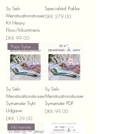
Sy Selv
Specialstof Pakke
Menstruationstrusser
Price
DKK 279.00
Kit Heavy
Flow/Inkontinens
Price
DKK 99.00
Papir Symønster
Sy Selv
Sy Selv
Menstruationstrusser
Menstruationstrusser
Symønster Trykt
Symønster PDF
Udgave
Price
DKK 99.00
Price
DKK 139.00
Inkl mønstre