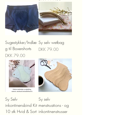
Sugestykker/Indlæ
Sy selv wetbag
g til Boxershorts
Price
DKK 79.00
Price
DKK 79.00
Sy Selv
Sy selv
inkontinensbind Kit
menstruations - og
10 stk Hvid & Sort
inkontinenstrusser