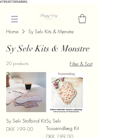
479545730548981
Home
Sy Selv Kits & Mønstre
Sy Selv Kits & Mønstre
20 products
Filter & Sort
Sy Selv Stofbind Kit
Sy Selv
Trusseindlæg Kit
Price
DKK 199.00
Price
DKK 199.00