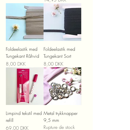
Foldeelastik med
Foldeelastik med
Tungekant Råhvid
Tungekant Sort
Prix
Prix
8,00 DKK
8,00 DKK
Limpind tekstil med
Metal trykknapper
refill
9,5 mm
Rupture de stock
Prix
69,00 DKK