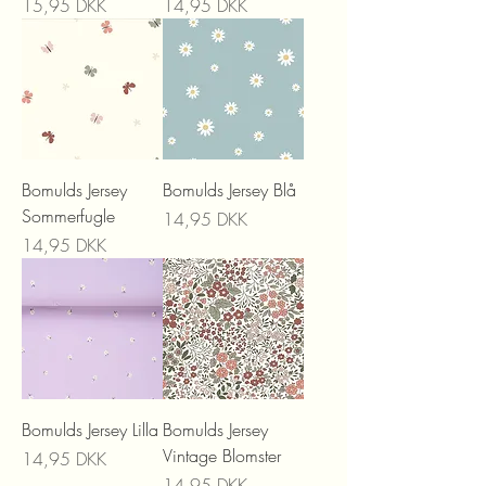
Prix
Prix
15,95 DKK
14,95 DKK
Bomulds Jersey
Bomulds Jersey Blå
Sommerfugle
Prix
14,95 DKK
Prix
14,95 DKK
Bomulds Jersey Lilla
Bomulds Jersey
Vintage Blomster
Prix
14,95 DKK
Prix
14,95 DKK