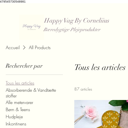
479545730548981
Happy Vag By Corneliius
Bæredygtige Plejeprodukter
​
Accueil
All Products
Rechercher par
Tous les articles
Tous les articles
87 articles
Absorberende & Vandtætte
stoffer
Alle metervarer
Børn & Teens
Hudpleje
Inkontinens