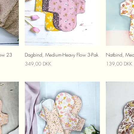
low 23
Dagbind, Medium-Heavy Flow 3-Pak
Natbind, Me
Prix
Prix
349,00 DKK
139,00 DKK