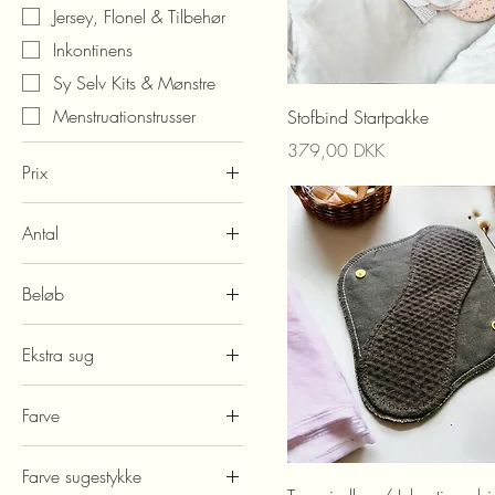
Jersey, Flonel & Tilbehør
Inkontinens
Sy Selv Kits & Mønstre
Menstruationstrusser
Stofbind Startpakke
Prix
379,00 DKK
Prix
Antal
8 DKK
699 DKK
1 stk
Beløb
3 pak
100
5 pak
Ekstra sug
200
Ja tak, en ekstra kerne
300
Farve
zorb
400
Nej tak
Blandet
500
Farve sugestykke
Blå