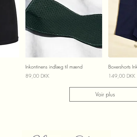
Inkontinens indlæg til mænd
Boxershorts In
Prix
Prix
89,00 DKK
149,00 DKK
Voir plus