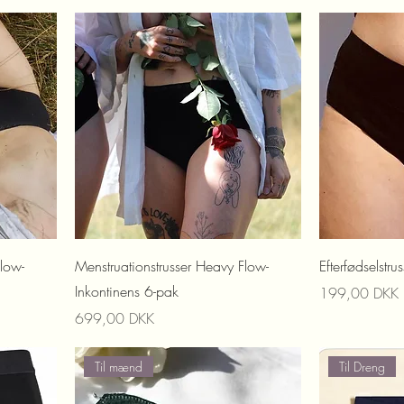
Flow-
Menstruationstrusser Heavy Flow-
Efterfødselstrus
Inkontinens 6-pak
Prix
199,00 DKK
Prix
699,00 DKK
Til mænd
Til Dreng