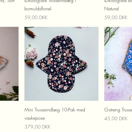
nd, Sort
Økologiske Trusseindlæg i
Økologiske b
bomuldsflonel
Natural
Prix
Prix
59,00 DKK
59,00 DKK
Mini Trusseindlæg 10-Pak med
G-streng Trus
vaskepose
Prix
45,00 DKK
Prix
379,00 DKK