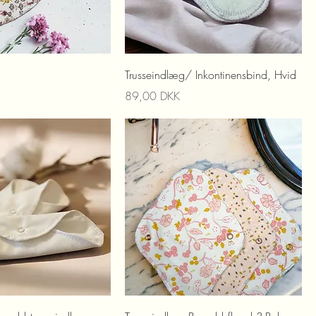
Trusseindlæg/ Inkontinensbind, Hvid
Prix
89,00 DKK