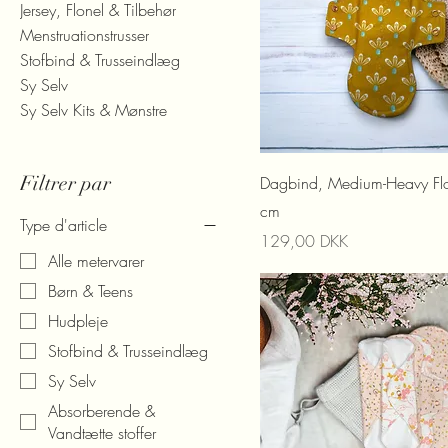
Jersey, Flonel & Tilbehør
Menstruationstrusser
Stofbind & Trusseindlæg
Sy Selv
Sy Selv Kits & Mønstre
Filtrer par
Dagbind, Medium-Heavy F
cm
Type d'article
Prix
129,00 DKK
Alle metervarer
Børn & Teens
Hudpleje
Stofbind & Trusseindlæg
Sy Selv
Absorberende &
Vandtætte stoffer