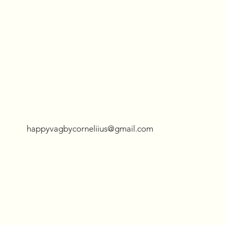
S-M
Small
XLarge
XXLarge
XXXLarge
happyvagbycorneliius@gmail.com