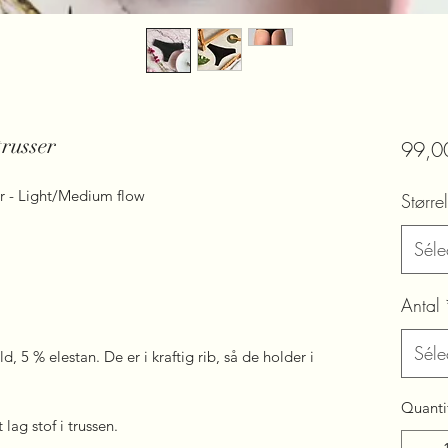
russer
99,0
r - Light/Medium flow
Større
Séle
Antal
Séle
 5 % elestan. De er i kraftig rib, så de holder i
Quanti
lag stof i trussen.