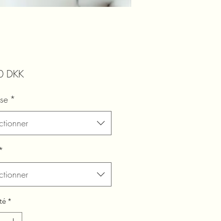
Prix
0 DKK
lse
*
ctionner
*
ctionner
té
*