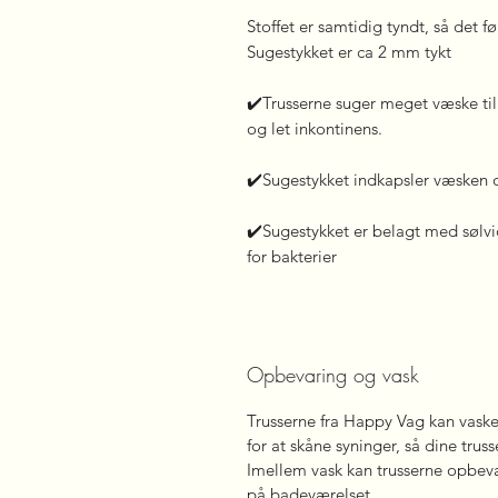
Stoffet er samtidig tyndt, så det f
Sugestykket er ca 2 mm tykt
✔️Trusserne suger meget væske til 
og let inkontinens.
✔️Sugestykket indkapsler væsken 
✔️Sugestykket er belagt med sølv
for bakterier
Opbevaring og vask
Trusserne fra Happy Vag kan vaske
for at skåne syninger, så dine trus
Imellem vask kan trusserne opbeva
på badeværelset.