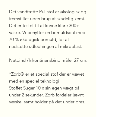
Det vandtætte Pul stof er økologisk og
fremstillet uden brug af skadelig kemi.
Det er testet til at kunne klare 300+
vaske. Vi benytter en bomuldspul med
70 % økologisk bomuld, for at
nedsætte udledningen af mikroplast.
Natbind /Inkontinensbind måler 27 cm.
*Zorb® er et special stof der er vævet
med en speciel teknologi.
Stoffet Suger 10 x sin egen vægt på
under 2 sekunder. Zorb fordeler jævnt
væske, samt holder på det under pres.
Hvor mange Natbind behøver
jeg?