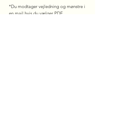
*Du modtager vejledning og mønstre i
en mail hvis du vælger PDF.
Bliv medlem
happyvagbycorneliius@gmail.com
CVR:
43094831
2026 © Happy Vag By Corneliius