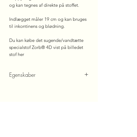
og kan tegnes af direkte på stoffet.
Indlægget måler 19 cm og kan bruges
til inkontinens og blødning.
Du kan købe det sugende/vandtætte
specialstof Zorb® 4D vist på billedet
stof her
Egenskaber
Om indlæggene:
Super sugende trusseindlæg i 2 lag
økologisk bomuldsflonel, med en
kerne af vandtæt Zorb® 4D der suger
væsken hurtigt.
✔️Kernen indkapsler væsken og holder