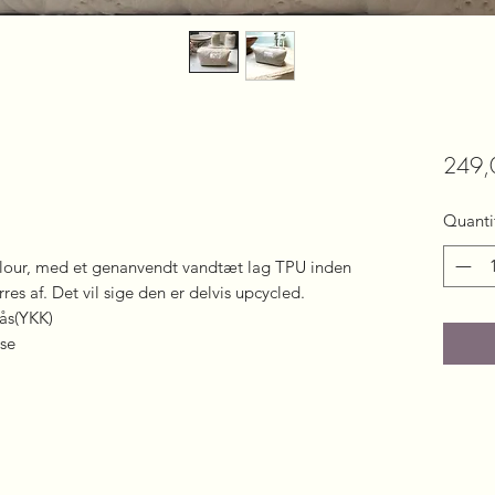
249,
Quanti
velour, med et genanvendt vandtæt lag TPU inden
res af. Det vil sige den er delvis upcycled.
lås(YKK)
ose