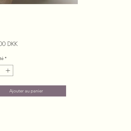
Prix
00 DKK
té
*
Ajouter au panier