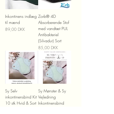
Inkontinens indlæg
Zorb® 4D
til mænd
Absorberende Stof
med vandtæt PUL
Preis
89,00 DKK
Antibakteriel
(Silvadur) Sort
Preis
85,00 DKK
Sy Selv
Sy Mønster & Sy
inkontinensbind Kit
Vejledning
10 stk Hvid & Sort
Inkontinensbind
Preis
Preis
299,00 DKK
39,00 DKK