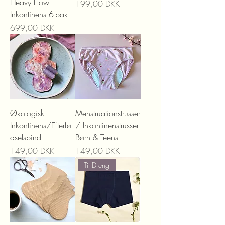
Heavy Flow-
Preis
199,00 DKK
Inkontinens 6-pak
Preis
699,00 DKK
Økologisk
Menstruationstrusser
Inkontinens/Efterfø
/ Inkontinenstrusser
dselsbind
Børn & Teens
Preis
Preis
149,00 DKK
149,00 DKK
Til Dreng