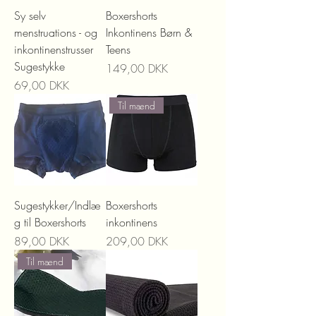
Sy selv
Boxershorts
menstruations - og
Inkontinens Børn &
inkontinenstrusser
Teens
Sugestykke
Preis
149,00 DKK
Preis
69,00 DKK
Til mænd
Sugestykker/Indlæ
Boxershorts
g til Boxershorts
inkontinens
Preis
Preis
89,00 DKK
209,00 DKK
Til mænd