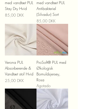
med vandtæt PUL
med vandtæt PUL
Stay Dry Hvid
Antibakteriel
(Silvadur) Sort
Precio
85,00 DKK
Precio
85,00 DKK
Verona PUL
ProSoft® PUL med
Absorberende &
Økologisk
Vandtæt stof Hvid
Bomuldsjersey,
Rosa
Precio
25,00 DKK
Agotado