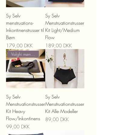
Sy Selv
Sy Selv
menstruations-
Menstruationstrusser
Inkontinenstrusser til
Kit Light/Medium
Børn
Flow
Precio
Precio
179,00 DKK
189,00 DKK
Valgfri mønstre
Sy Selv
Sy Selv
Menstruationstrusser
Menstruationstrusser
Kit Heavy
Kit Alle Modeller
Flow/Inkontinens
Precio
89,00 DKK
Precio
99,00 DKK