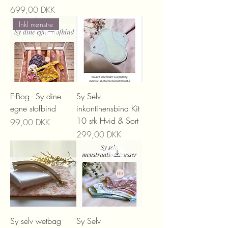
Precio
699,00 DKK
Inkl mønstre
E-Bog - Sy dine
Sy Selv
egne stofbind
inkontinensbind Kit
10 stk Hvid & Sort
Precio
99,00 DKK
Precio
299,00 DKK
Sy selv wetbag
Sy Selv