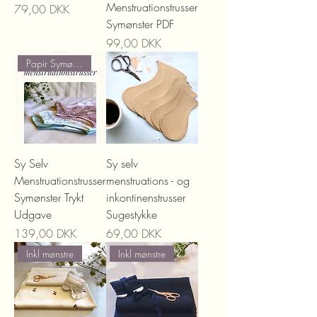
Menstruationstrusser
Precio
79,00 DKK
Symønster PDF
Precio
99,00 DKK
Papir Symønster
Sy Selv
Sy selv
Menstruationstrusser
menstruations - og
Symønster Trykt
inkontinenstrusser
Udgave
Sugestykke
Precio
Precio
139,00 DKK
69,00 DKK
Inkl mønstre
Inkl mønstre