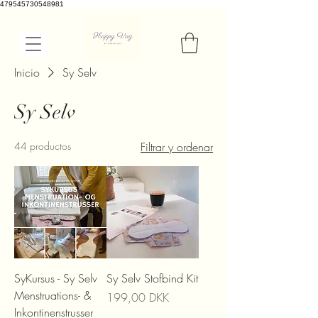
479545730548981
Inicio
Sy Selv
Sy Selv
44 productos
Filtrar y ordenar
SyKursus - Sy Selv
Sy Selv Stofbind Kit
Menstruations- &
Precio
199,00 DKK
Inkontinenstrusser