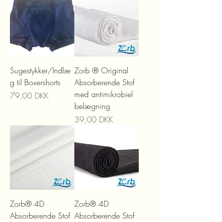
Sugestykker/Indlæ
Zorb ® Original
g til Boxershorts
Absorberende Stof
med antimikrobiel
Precio
79,00 DKK
belægning
Precio
39,00 DKK
Zorb® 4D
Zorb® 4D
Absorberende Stof
Absorberende Stof